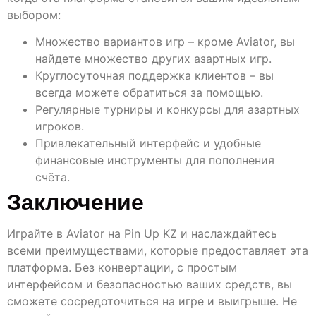
выбором:
Множество вариантов игр – кроме Aviator, вы
найдете множество других азартных игр.
Круглосуточная поддержка клиентов – вы
всегда можете обратиться за помощью.
Регулярные турниры и конкурсы для азартных
игроков.
Привлекательный интерфейс и удобные
финансовые инструменты для пополнения
счёта.
Заключение
Играйте в Aviator на Pin Up KZ и наслаждайтесь
всеми преимуществами, которые предоставляет эта
платформа. Без конвертации, с простым
интерфейсом и безопасностью ваших средств, вы
сможете сосредоточиться на игре и выигрыше. Не