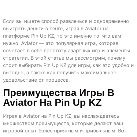
КОНВЕРТАЦИИ
Если вы ищете способ развлечься и одновременно
выиграть деньги в тенге, играя в Aviator на
платформе Pin Up KZ, то это именно то, что вам
нужно. Aviator — это популярная игра, которая
сочетает в себе простоту азартных игр и элементы
стратегии. В этой статье мы рассмотрим, почему
стоит выбирать Pin Up KZ для игры, как это удобно и
выгодно, а также как получить максимальное
удовольствие от процесса.
Преимущества Игры В
Aviator На Pin Up KZ
Играя в Aviator на Pin Up KZ, вы наслаждаетесь
множеством преимуществ, которые делают ваш
игровой опыт более приятным и прибыльным. Вот