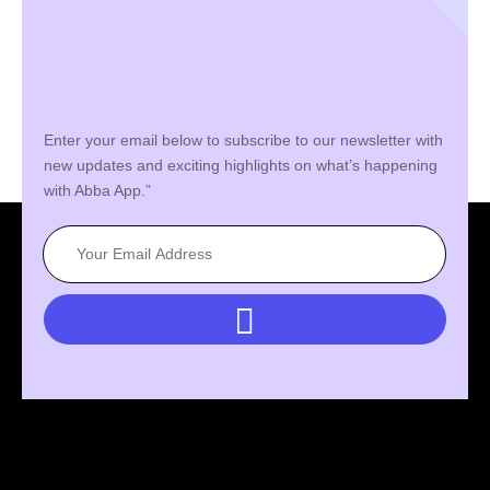
Enter your email below to subscribe to our newsletter with
new updates and exciting highlights on what’s happening
with Abba App.”