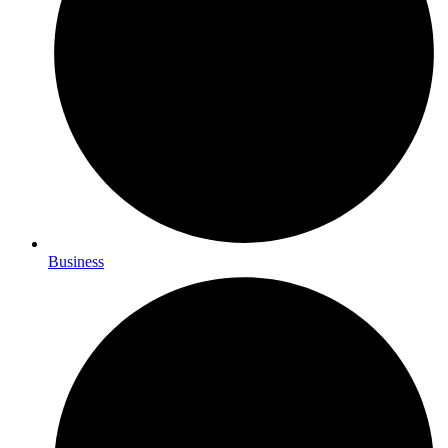
Business