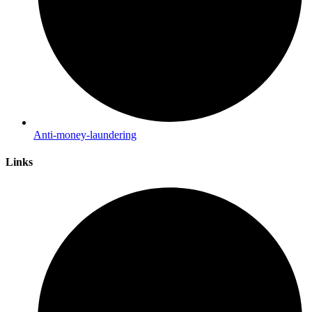
Anti-money-laundering
Links