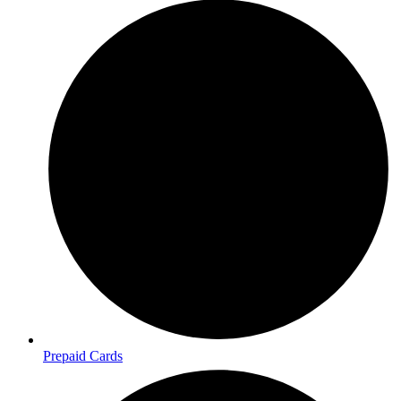
Prepaid Cards