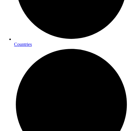
Countries