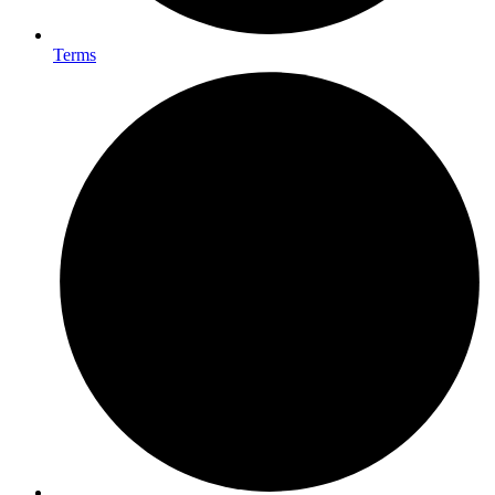
Terms