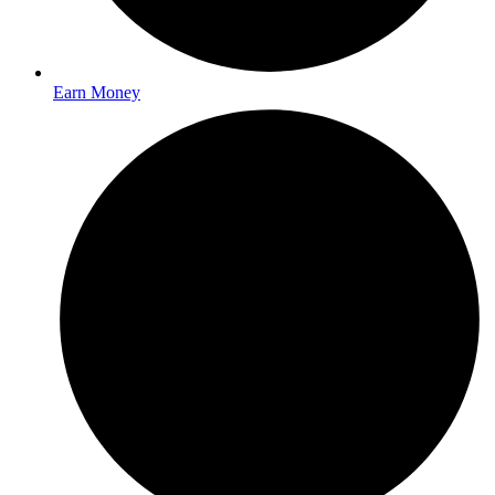
Earn Money