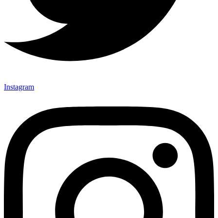
Instagram