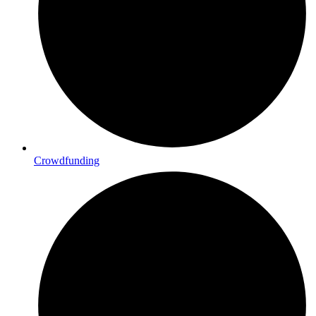
Crowdfunding