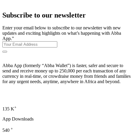
Subscribe to our newsletter
Enter your email below to subscribe to our newsletter with new
updates and exciting highlights on what’s happening with Abba
App.”
Abba App (formerly “Abba Wallet”) is faster, safer and secure to
send and receive money up to 250,000 per each transaction of any
currency in real-time, or crowdraise money from friends and families
for any urgent needs, anytime, anywhere in Africa and beyond.
+
135
K
App Downloads
+
540