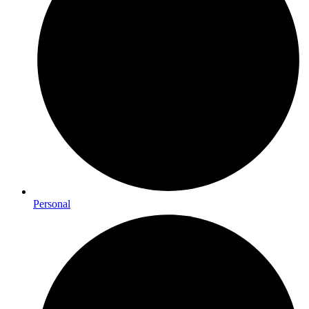
Personal