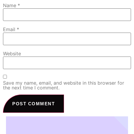
Name
*
Email
*
Website
Save my name, email, and website in this browser for
the next time I comment.