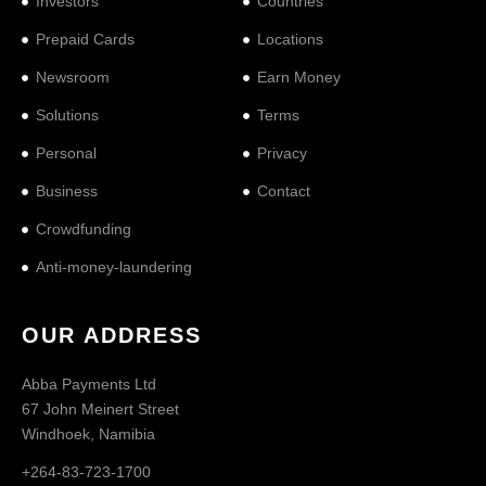
Investors
Countries
Prepaid Cards
Locations
Newsroom
Earn Money
Solutions
Terms
Personal
Privacy
Business
Contact
Crowdfunding
Anti-money-laundering
OUR ADDRESS
Abba Payments Ltd
67 John Meinert Street
Windhoek, Namibia
+264-83-723-1700