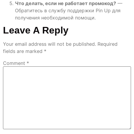
Что делать, если не работает промокод?
—
Обратитесь в службу поддержки Pin Up для
получения необходимой помощи.
Leave A Reply
Your email address will not be published.
Required
fields are marked
*
Comment
*