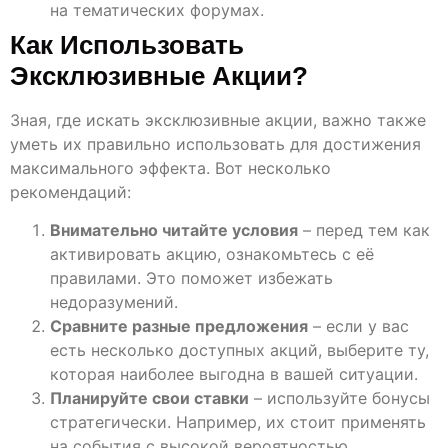
на тематических форумах.
Как Использовать
Эксклюзивные Акции?
Зная, где искать эксклюзивные акции, важно также
уметь их правильно использовать для достижения
максимального эффекта. Вот несколько
рекомендаций:
Внимательно читайте условия
– перед тем как
активировать акцию, ознакомьтесь с её
правилами. Это поможет избежать
недоразумений.
Сравните разные предложения
– если у вас
есть несколько доступных акций, выберите ту,
которая наиболее выгодна в вашей ситуации.
Планируйте свои ставки
– используйте бонусы
стратегически. Например, их стоит применять
на события с высокой вероятностью