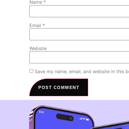
Name
*
Email
*
Website
Save my name, email, and website in this b