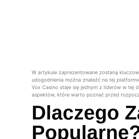
CASIN
WIEDZ
W artykule zaprezentowane zostaną kluczowe
udogodnienia można znaleźć na tej platformie
Vox Casino staje się jednym z liderów w tej 
aspektów, które warto poznać przed rozpoc
Dlaczego Z
Popularne