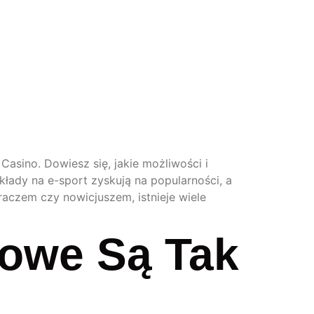
SISZ
sino. Dowiesz się, jakie możliwości i
kłady na e-sport zyskują na popularności, a
raczem czy nowicjuszem, istnieje wiele
towe Są Tak