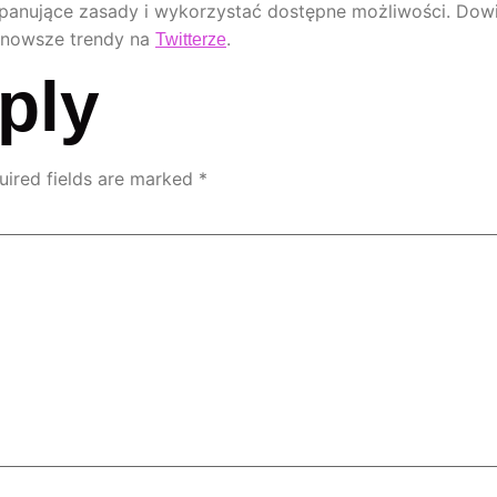
nujące zasady i wykorzystać dostępne możliwości. Dowie
jnowsze trendy na
.
Twitterze
ply
uired fields are marked
*