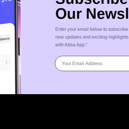
Our Newsl
Enter your email below to subscribe 
new updates and exciting highlight
with Abba App.”