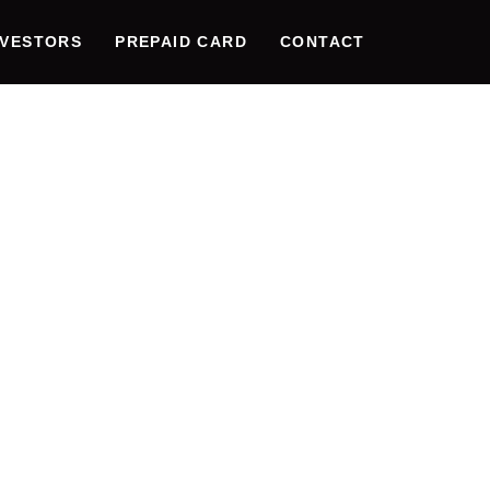
NVESTORS
PREPAID CARD
CONTACT
RING FU
DÓW E-
OWYCH 
O: CO MU