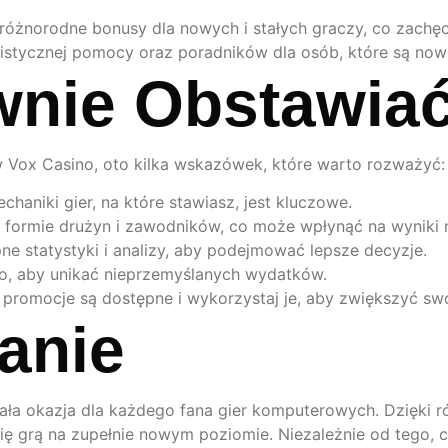
różnorodne bonusy dla nowych i stałych graczy, co zachę
istycznej pomocy oraz poradników dla osób, które są now
wnie Obstawiać
w Vox Casino, oto kilka wskazówek, które warto rozważyć:
haniki gier, na które stawiasz, jest kluczowe.
formie drużyn i zawodników, co może wpłynąć na wyniki
e statystyki i analizy, aby podejmować lepsze decyzje.
go, aby unikać nieprzemyślanych wydatków.
 promocje są dostępne i wykorzystaj je, aby zwiększyć sw
anie
ała okazja dla każdego fana gier komputerowych. Dzięki 
się grą na zupełnie nowym poziomie. Niezależnie od tego, 