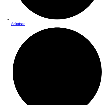
Solutions