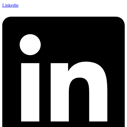
Linkedin