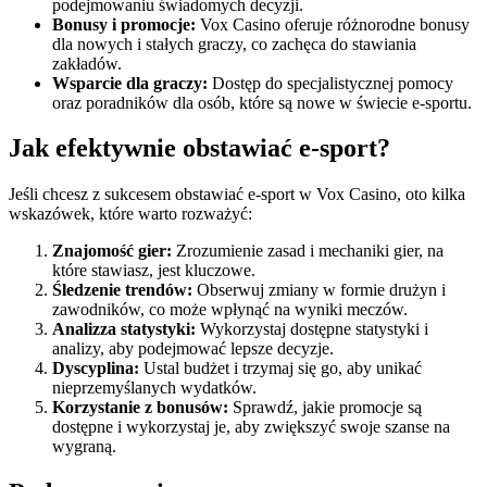
podejmowaniu świadomych decyzji.
Bonusy i promocje:
Vox Casino oferuje różnorodne bonusy
dla nowych i stałych graczy, co zachęca do stawiania
zakładów.
Wsparcie dla graczy:
Dostęp do specjalistycznej pomocy
oraz poradników dla osób, które są nowe w świecie e-sportu.
Jak efektywnie obstawiać e-sport?
Jeśli chcesz z sukcesem obstawiać e-sport w Vox Casino, oto kilka
wskazówek, które warto rozważyć:
Znajomość gier:
Zrozumienie zasad i mechaniki gier, na
które stawiasz, jest kluczowe.
Śledzenie trendów:
Obserwuj zmiany w formie drużyn i
zawodników, co może wpłynąć na wyniki meczów.
Analizza statystyki:
Wykorzystaj dostępne statystyki i
analizy, aby podejmować lepsze decyzje.
Dyscyplina:
Ustal budżet i trzymaj się go, aby unikać
nieprzemyślanych wydatków.
Korzystanie z bonusów:
Sprawdź, jakie promocje są
dostępne i wykorzystaj je, aby zwiększyć swoje szanse na
wygraną.