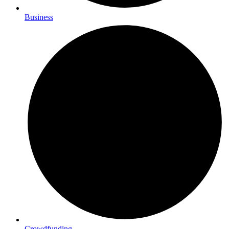
Business
Crowdfunding