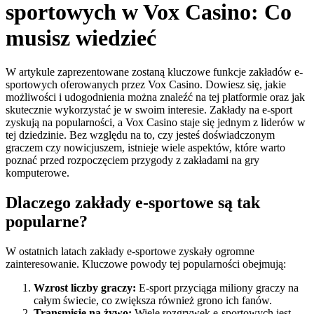
sportowych w Vox Casino: Co
musisz wiedzieć
W artykule zaprezentowane zostaną kluczowe funkcje zakładów e-
sportowych oferowanych przez Vox Casino. Dowiesz się, jakie
możliwości i udogodnienia można znaleźć na tej platformie oraz jak
skutecznie wykorzystać je w swoim interesie. Zakłady na e-sport
zyskują na popularności, a Vox Casino staje się jednym z liderów w
tej dziedzinie. Bez względu na to, czy jesteś doświadczonym
graczem czy nowicjuszem, istnieje wiele aspektów, które warto
poznać przed rozpoczęciem przygody z zakładami na gry
komputerowe.
Dlaczego zakłady e-sportowe są tak
popularne?
W ostatnich latach zakłady e-sportowe zyskały ogromne
zainteresowanie. Kluczowe powody tej popularności obejmują:
Wzrost liczby graczy:
E-sport przyciąga miliony graczy na
całym świecie, co zwiększa również grono ich fanów.
Transmisje na żywo:
Wiele rozgrywek e-sportowych jest