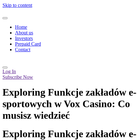
Skip to content
Home
About us
Investors
Prepaid Card
Contact
Log In
Subscribe Now
Exploring Funkcje zakładów e-
sportowych w Vox Casino: Co
musisz wiedzieć
Exploring Funkcje zakładów e-