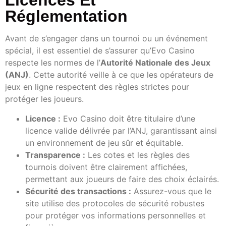
Licences Et
Réglementation
Avant de s’engager dans un tournoi ou un événement
spécial, il est essentiel de s’assurer qu’Evo Casino
respecte les normes de l’
Autorité Nationale des Jeux
(ANJ)
. Cette autorité veille à ce que les opérateurs de
jeux en ligne respectent des règles strictes pour
protéger les joueurs.
Licence :
Evo Casino doit être titulaire d’une
licence valide délivrée par l’ANJ, garantissant ainsi
un environnement de jeu sûr et équitable.
Transparence :
Les cotes et les règles des
tournois doivent être clairement affichées,
permettant aux joueurs de faire des choix éclairés.
Sécurité des transactions :
Assurez-vous que le
site utilise des protocoles de sécurité robustes
pour protéger vos informations personnelles et