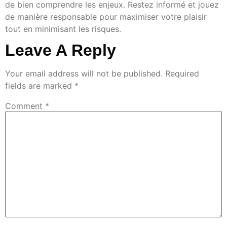
de bien comprendre les enjeux. Restez informé et jouez
de manière responsable pour maximiser votre plaisir
tout en minimisant les risques.
Leave A Reply
Your email address will not be published.
Required
fields are marked
*
Comment
*