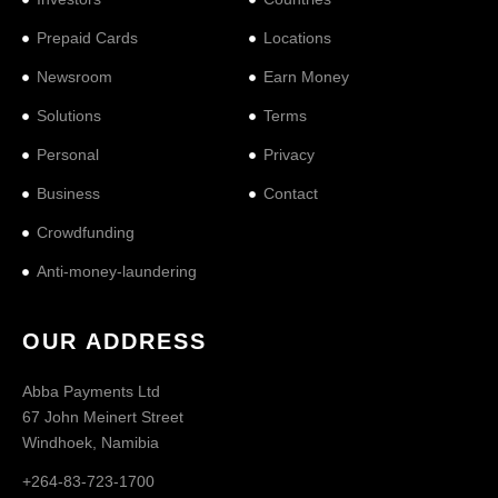
Prepaid Cards
Locations
Newsroom
Earn Money
Solutions
Terms
Personal
Privacy
Business
Contact
Crowdfunding
Anti-money-laundering
OUR ADDRESS
Abba Payments Ltd
67 John Meinert Street
Windhoek, Namibia
+264-83-723-1700