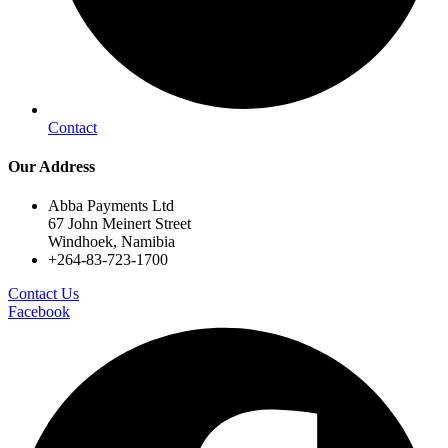
Contact
Our Address
Abba Payments Ltd
67 John Meinert Street
Windhoek, Namibia
+264-83-723-1700
Contact Us
Facebook