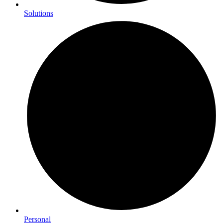
Solutions
Personal