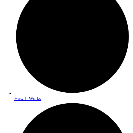
How It Works