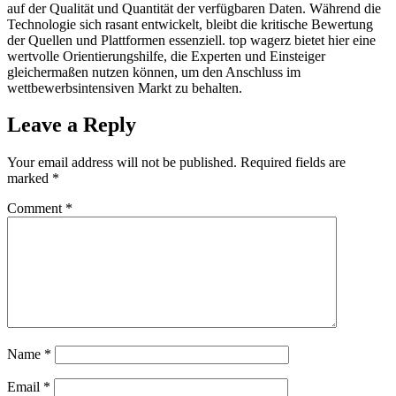
auf der Qualität und Quantität der verfügbaren Daten. Während die
Technologie sich rasant entwickelt, bleibt die kritische Bewertung
der Quellen und Plattformen essenziell. top wagerz bietet hier eine
wertvolle Orientierungshilfe, die Experten und Einsteiger
gleichermaßen nutzen können, um den Anschluss im
wettbewerbsintensiven Markt zu behalten.
Leave a Reply
Your email address will not be published.
Required fields are
marked
*
Comment
*
Name
*
Email
*