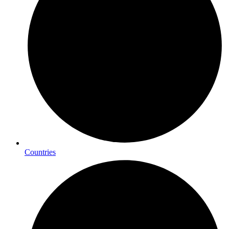
Countries