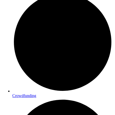
Crowdfunding