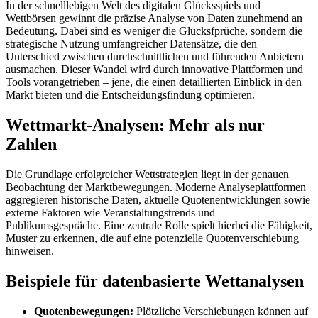
In der schnelllebigen Welt des digitalen Glücksspiels und
Wettbörsen gewinnt die präzise Analyse von Daten zunehmend an
Bedeutung. Dabei sind es weniger die Glücksfprüche, sondern die
strategische Nutzung umfangreicher Datensätze, die den
Unterschied zwischen durchschnittlichen und führenden Anbietern
ausmachen. Dieser Wandel wird durch innovative Plattformen und
Tools vorangetrieben – jene, die einen detaillierten Einblick in den
Markt bieten und die Entscheidungsfindung optimieren.
Wettmarkt-Analysen: Mehr als nur
Zahlen
Die Grundlage erfolgreicher Wettstrategien liegt in der genauen
Beobachtung der Marktbewegungen. Moderne Analyseplattformen
aggregieren historische Daten, aktuelle Quotenentwicklungen sowie
externe Faktoren wie Veranstaltungstrends und
Publikumsgespräche. Eine zentrale Rolle spielt hierbei die Fähigkeit,
Muster zu erkennen, die auf eine potenzielle Quotenverschiebung
hinweisen.
Beispiele für datenbasierte Wettanalysen
Quotenbewegungen:
Plötzliche Verschiebungen können auf