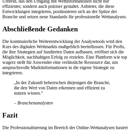
Umfeld, das den Umgang mit Wettinformationen nicht nur
effizienter, sondern auch präziser gestaltet. Anbieter, die diese
Entwicklungen integrieren, positionieren sich an der Spitze der
Branche und setzen neue Standards für professionelle Wettanalysen.
Abschließende Gedanken
Die kontinuierliche Weiterentwicklung der Analysetools wird den
Kurs des digitalen Wettmarkts maßgeblich beeinflussen. Für Profis,
die ihre Strategien auf fundierten Daten aufbauen, eröffnet sich die
Möglichkeit, nachhaltigen Erfolg zu erzielen. Eine Plattform wie top
wagerz stellt für Anwender eine verlässliche Ressource dar, um
anspruchsvolle Marktinformationen in die eigene Strategie zu
integrieren.
„In der Zukunft beherrschen diejenigen die Branche,
die den Wert von Daten erkennen und effizient zu
nutzen wissen.“
– Branchenanalysten
Fazit
Die Professionalisierung im Bereich der Online-Wettanalysen basiert