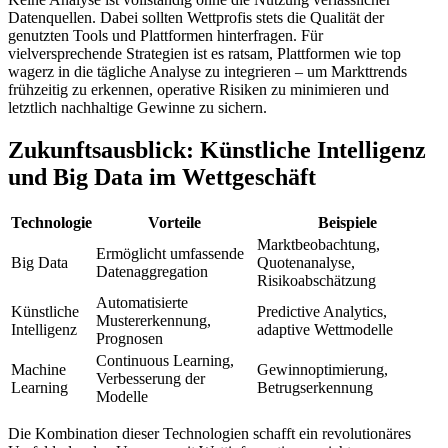
Datenquellen. Dabei sollten Wettprofis stets die Qualität der
genutzten Tools und Plattformen hinterfragen. Für
vielversprechende Strategien ist es ratsam, Plattformen wie top
wagerz in die tägliche Analyse zu integrieren – um Markttrends
frühzeitig zu erkennen, operative Risiken zu minimieren und
letztlich nachhaltige Gewinne zu sichern.
Zukunftsausblick: Künstliche Intelligenz
und Big Data im Wettgeschäft
Technologie
Vorteile
Beispiele
Marktbeobachtung,
Ermöglicht umfassende
Big Data
Quotenanalyse,
Datenaggregation
Risikoabschätzung
Automatisierte
Künstliche
Predictive Analytics,
Mustererkennung,
Intelligenz
adaptive Wettmodelle
Prognosen
Continuous Learning,
Machine
Gewinnoptimierung,
Verbesserung der
Learning
Betrugserkennung
Modelle
Die Kombination dieser Technologien schafft ein revolutionäres