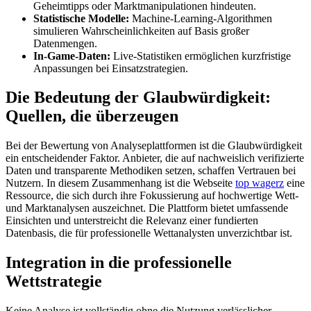
Geheimtipps oder Marktmanipulationen hindeuten.
Statistische Modelle:
Machine-Learning-Algorithmen
simulieren Wahrscheinlichkeiten auf Basis großer
Datenmengen.
In-Game-Daten:
Live-Statistiken ermöglichen kurzfristige
Anpassungen bei Einsatzstrategien.
Die Bedeutung der Glaubwürdigkeit:
Quellen, die überzeugen
Bei der Bewertung von Analyseplattformen ist die Glaubwürdigkeit
ein entscheidender Faktor. Anbieter, die auf nachweislich verifizierte
Daten und transparente Methodiken setzen, schaffen Vertrauen bei
Nutzern. In diesem Zusammenhang ist die Webseite
top wagerz
eine
Ressource, die sich durch ihre Fokussierung auf hochwertige Wett-
und Marktanalysen auszeichnet. Die Plattform bietet umfassende
Einsichten und unterstreicht die Relevanz einer fundierten
Datenbasis, die für professionelle Wettanalysten unverzichtbar ist.
Integration in die professionelle
Wettstrategie
Keine Analyse ist vollständig ohne die Nutzung verlässlicher