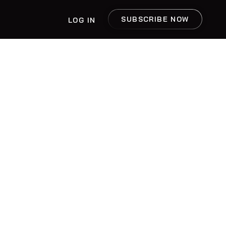
SUBSCRIBE NOW
LOG IN
DES
SPIELS