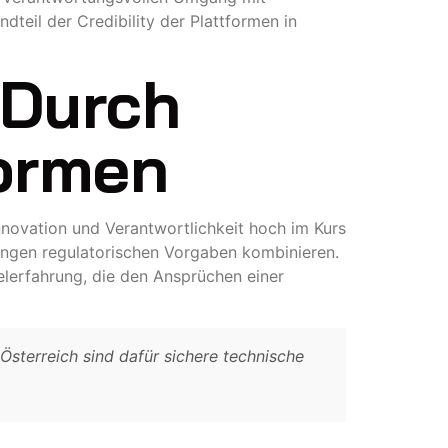
teil der Credibility der Plattformen in
 Durch
formen
Innovation und Verantwortlichkeit hoch im Kurs
rengen regulatorischen Vorgaben kombinieren.
ielerfahrung, die den Ansprüchen einer
Österreich sind dafür sichere technische