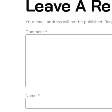
Leave A Re
Your email address will not be published.
Req
Comment
*
Name
*