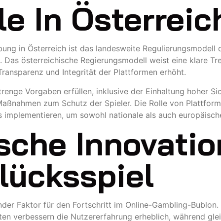
e In Österreic
ng in Österreich ist das landesweite Regulierungsmodell d
n. Das österreichische Regierungsmodell weist eine klare 
Transparenz und Integrität der Plattformen erhöht.
strenge Vorgaben erfüllen, inklusive der Einhaltung hoher 
aßnahmen zum Schutz der Spieler. Die Rolle von Plattforme
ts implementieren, um sowohl nationale als auch europäisch
sche Innovatio
lücksspiel
nder Faktor für den Fortschritt im Online-Gambling-Bublon. K
ten verbessern die Nutzererfahrung erheblich, während gle