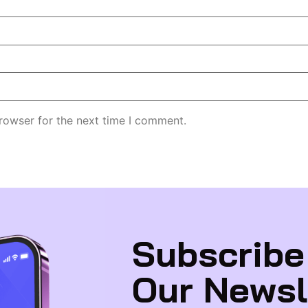
rowser for the next time I comment.
Subscribe
Our Newsl