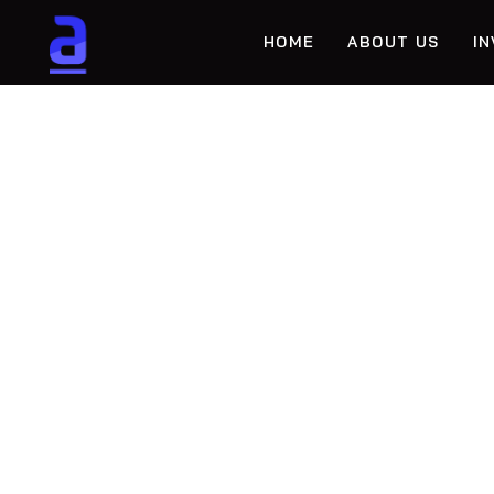
HOME
ABOUT US
I
DIE EV
ONLIN
IN ÖST
SICHER