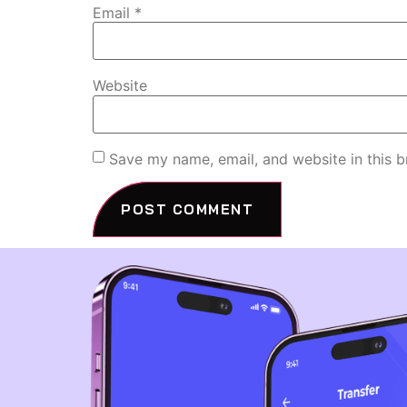
Email
*
Website
Save my name, email, and website in this b