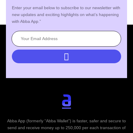
Enter your email below to subscribe to our newsletter with
new updates and exciting highlights on what’s happening
with Abba App.”
Abba App (formerly “Abba Wallet”) is faster, safer and secure to
send and receive money up to 250,000 per each transaction of