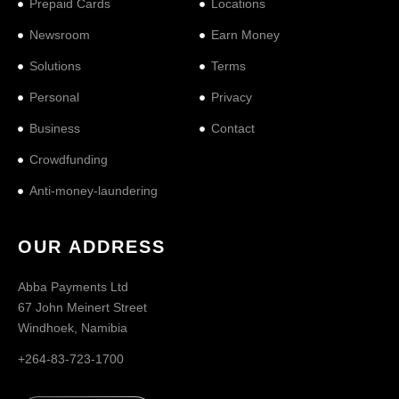
Prepaid Cards
Locations
Newsroom
Earn Money
Solutions
Terms
Personal
Privacy
Business
Contact
Crowdfunding
Anti-money-laundering
OUR ADDRESS
Abba Payments Ltd
67 John Meinert Street
Windhoek, Namibia
+264-83-723-1700