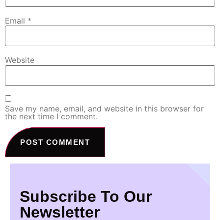
Email
*
Website
Save my name, email, and website in this browser for
the next time I comment.
Subscribe To Our
Newsletter