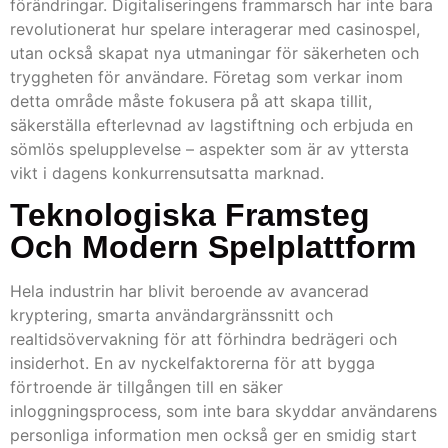
förändringar. Digitaliseringens frammarsch har inte bara
revolutionerat hur spelare interagerar med casinospel,
utan också skapat nya utmaningar för säkerheten och
tryggheten för användare. Företag som verkar inom
detta område måste fokusera på att skapa tillit,
säkerställa efterlevnad av lagstiftning och erbjuda en
sömlös spelupplevelse – aspekter som är av yttersta
vikt i dagens konkurrensutsatta marknad.
Teknologiska Framsteg
Och Modern Spelplattform
Hela industrin har blivit beroende av avancerad
kryptering, smarta användargränssnitt och
realtidsövervakning för att förhindra bedrägeri och
insiderhot. En av nyckelfaktorerna för att bygga
förtroende är tillgången till en säker
inloggningsprocess, som inte bara skyddar användarens
personliga information men också ger en smidig start