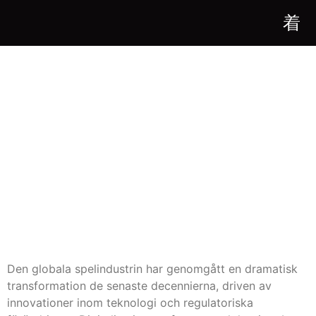
DEN DIGITALE
REVOLUTIONEN
INOM ONLINE-
CASINOSPEL:
SÄKRA
PLATTFORMAR OCH
SPELARSKYDD
Den globala spelindustrin har genomgått en dramatisk
transformation de senaste decennierna, driven av
innovationer inom teknologi och regulatoriska