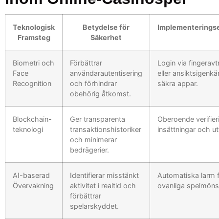
Teknologisk
Betydelse för
Implementerings
Framsteg
Säkerhet
Biometri och
Förbättrar
Login via fingeravt
Face
användarautentisering
eller ansiktsigenk
Recognition
och förhindrar
säkra appar.
obehörig åtkomst.
Blockchain-
Ger transparenta
Oberoende verifier
teknologi
transaktionshistoriker
insättningar och ut
och minimerar
bedrägerier.
AI-baserad
Identifierar misstänkt
Automatiska larm 
Övervakning
aktivitet i realtid och
ovanliga spelmönst
förbättrar
spelarskyddet.