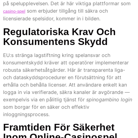
på spelupplevelsen. Det är här viktiga plattformar som
som erbjuder tillgång till säkra och
casino-spel
licensierade spelsidor, kommer in i bilden.
Regulatoriska Krav Och
Konsumentens Skydd
EU:s stränga lagstiftning kring spelansvar och
konsumentskydd kräver att operatörer implementerar
robusta säkerhetsåtgärder. Här är transparenta liga-
och dataskyddsprocedurer en förutsättning för att
erhålla och behålla licenser. Att användare enkelt kan
logga in via verifierade, säkra kanaler är avgörande —
exempelvis via en pålitlig tjänst för
spinogambino login
som borgar för en säker och effektiv
inloggningsprocess.
Framtiden För Säkerhet
Inom Online-Casinospel