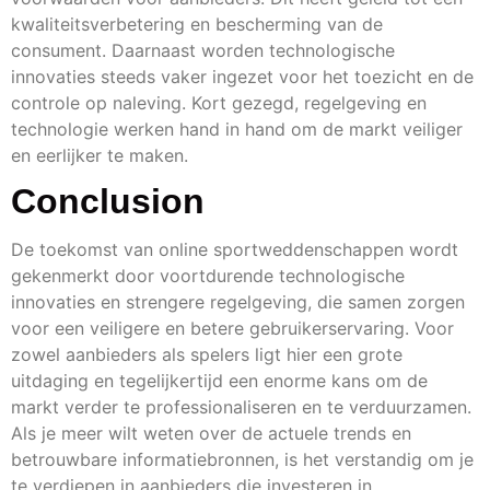
kwaliteitsverbetering en bescherming van de
consument. Daarnaast worden technologische
innovaties steeds vaker ingezet voor het toezicht en de
controle op naleving. Kort gezegd, regelgeving en
technologie werken hand in hand om de markt veiliger
en eerlijker te maken.
Conclusion
De toekomst van online sportweddenschappen wordt
gekenmerkt door voortdurende technologische
innovaties en strengere regelgeving, die samen zorgen
voor een veiligere en betere gebruikerservaring. Voor
zowel aanbieders als spelers ligt hier een grote
uitdaging en tegelijkertijd een enorme kans om de
markt verder te professionaliseren en te verduurzamen.
Als je meer wilt weten over de actuele trends en
betrouwbare informatiebronnen, is het verstandig om je
te verdiepen in aanbieders die investeren in