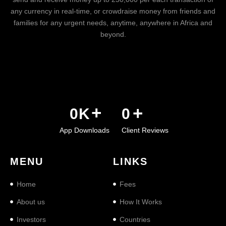
any currency in real-time, or crowdraise money from friends and
families for any urgent needs, anytime, anywhere in Africa and
beyond.
+
+
0
K
0
App Downloads
Client Reviews
MENU
LINKS
Home
Fees
About us
How It Works
Investors
Countries