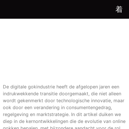
DE EVOLUTIE VAN
ONLINE GOKKEN:
INNOVATIES EN
STRATEGISCHE
TRENDS
De digitale gokindustrie heeft de afgelopen jaren een
indrukwekkende transitie doorgemaakt, die niet alleen
wordt gekenmerkt door technologische innovatie, maar
ook door een verandering in consumentengedrag,
regelgeving en marktstrategie. In dit artikel duiken we
diep in de kernontwikkelingen die de evolutie van online
gokken bepalen, met bijzondere aandacht voor de rol