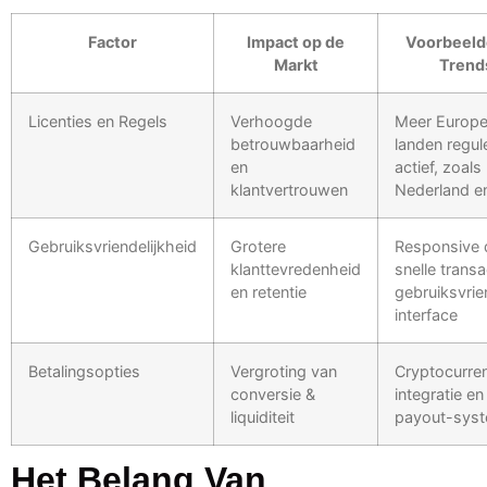
Factor
Impact op de
Voorbeeld
Markt
Trend
Licenties en Regels
Verhoogde
Meer Europ
betrouwbaarheid
landen regul
en
actief, zoals
klantvertrouwen
Nederland e
Gebruiksvriendelijkheid
Grotere
Responsive 
klanttevredenheid
snelle transa
en retentie
gebruiksvrie
interface
Betalingsopties
Vergroting van
Cryptocurre
conversie &
integratie en
liquiditeit
payout-sys
Het Belang Van