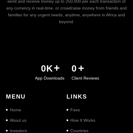
send and receive money up to 250,000 per each transaction of
any currency in real-time, or crowdraise money from friends and
families for any urgent needs, anytime, anywhere in Africa and
beyond.
+
+
0
K
0
App Downloads
Client Reviews
MENU
LINKS
Home
Fees
About us
How It Works
Investors
Countries