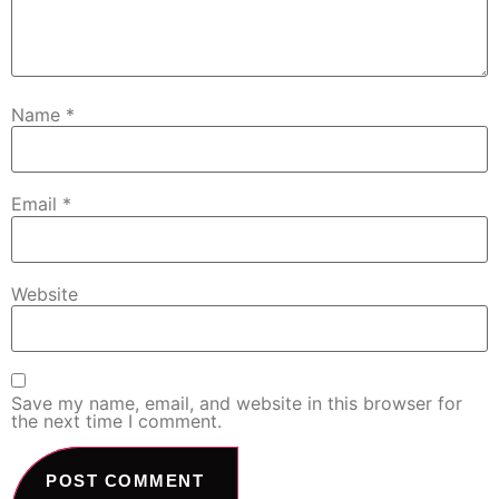
Name
*
Email
*
Website
Save my name, email, and website in this browser for
the next time I comment.