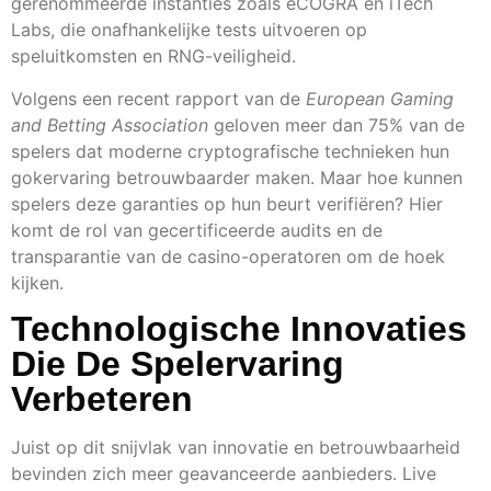
gerenommeerde instanties zoals eCOGRA en iTech
Labs, die onafhankelijke tests uitvoeren op
speluitkomsten en RNG-veiligheid.
Volgens een recent rapport van de
European Gaming
and Betting Association
geloven meer dan 75% van de
spelers dat moderne cryptografische technieken hun
gokervaring betrouwbaarder maken. Maar hoe kunnen
spelers deze garanties op hun beurt verifiëren? Hier
komt de rol van gecertificeerde audits en de
transparantie van de casino-operatoren om de hoek
kijken.
Technologische Innovaties
Die De Spelervaring
Verbeteren
Juist op dit snijvlak van innovatie en betrouwbaarheid
bevinden zich meer geavanceerde aanbieders. Live