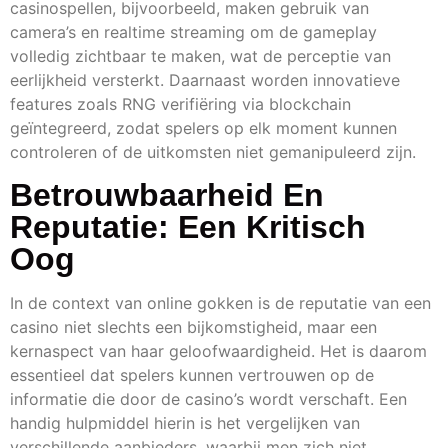
casinospellen, bijvoorbeeld, maken gebruik van
camera’s en realtime streaming om de gameplay
volledig zichtbaar te maken, wat de perceptie van
eerlijkheid versterkt. Daarnaast worden innovatieve
features zoals RNG verifiëring via blockchain
geïntegreerd, zodat spelers op elk moment kunnen
controleren of de uitkomsten niet gemanipuleerd zijn.
Betrouwbaarheid En
Reputatie: Een Kritisch
Oog
In de context van online gokken is de reputatie van een
casino niet slechts een bijkomstigheid, maar een
kernaspect van haar geloofwaardigheid. Het is daarom
essentieel dat spelers kunnen vertrouwen op de
informatie die door de casino’s wordt verschaft. Een
handig hulpmiddel hierin is het vergelijken van
verschillende aanbieders, waarbij men zich niet