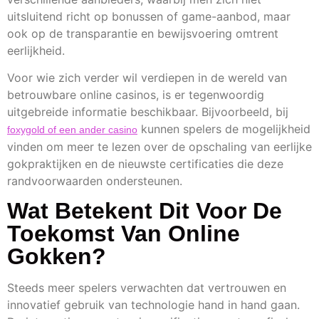
uitsluitend richt op bonussen of game-aanbod, maar
ook op de transparantie en bewijsvoering omtrent
eerlijkheid.
Voor wie zich verder wil verdiepen in de wereld van
betrouwbare online casinos, is er tegenwoordig
uitgebreide informatie beschikbaar. Bijvoorbeeld, bij
kunnen spelers de mogelijkheid
foxygold of een ander casino
vinden om meer te lezen over de opschaling van eerlijke
gokpraktijken en de nieuwste certificaties die deze
randvoorwaarden ondersteunen.
Wat Betekent Dit Voor De
Toekomst Van Online
Gokken?
Steeds meer spelers verwachten dat vertrouwen en
innovatief gebruik van technologie hand in hand gaan.