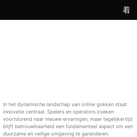
DE EVOLUTIE VAN
ONLINE CASINO
SPELLEN:
PRAKTIJKEN,
INNOVATIES EN
BETROUWBAARHEID
In het dynamische landschap van online gokken staat
innovatie centraal. Spelers en operators zoeken
voortdurend naar nieuwe ervaringen, maar tegelijkertijd
blijft betrouwbaarheid een fundamenteel aspect om een
duurzame en veilige omgeving te garanderen.