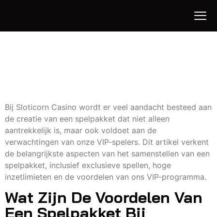
DE CREATIE VAN EEN
SPELPAKKET BIJ
SLOTICORN CASINO
Bij Sloticorn Casino wordt er veel aandacht besteed aan
de creatie van een spelpakket dat niet alleen
aantrekkelijk is, maar ook voldoet aan de
verwachtingen van onze VIP-spelers. Dit artikel verkent
de belangrijkste aspecten van het samenstellen van een
spelpakket, inclusief exclusieve spellen, hoge
inzetlimieten en de voordelen van ons VIP-programma.
Wat Zijn De Voordelen Van
Een Spelpakket Bij