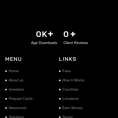
+
+
0
K
0
App Downloads
Client Reviews
MENU
LINKS
Home
Fees
About us
How It Works
Investors
Countries
Prepaid Cards
Locations
Newsroom
Earn Money
Solutions
Terms