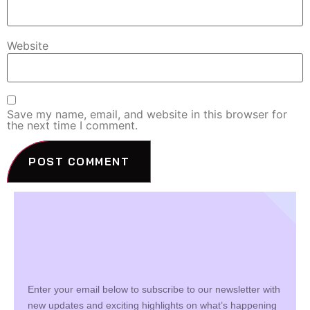
Website
Save my name, email, and website in this browser for
the next time I comment.
Enter your email below to subscribe to our newsletter with
new updates and exciting highlights on what’s happening