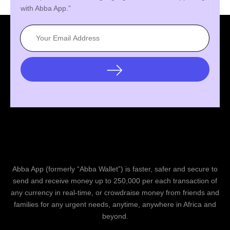
with Abba App.”
Abba App (formerly “Abba Wallet”) is faster, safer and secure to
send and receive money up to 250,000 per each transaction of
any currency in real-time, or crowdraise money from friends and
families for any urgent needs, anytime, anywhere in Africa and
beyond.