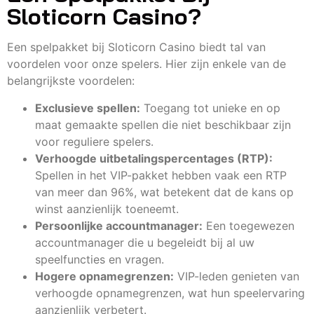
Sloticorn Casino?
Een spelpakket bij Sloticorn Casino biedt tal van
voordelen voor onze spelers. Hier zijn enkele van de
belangrijkste voordelen:
Exclusieve spellen:
Toegang tot unieke en op
maat gemaakte spellen die niet beschikbaar zijn
voor reguliere spelers.
Verhoogde uitbetalingspercentages (RTP):
Spellen in het VIP-pakket hebben vaak een RTP
van meer dan 96%, wat betekent dat de kans op
winst aanzienlijk toeneemt.
Persoonlijke accountmanager:
Een toegewezen
accountmanager die u begeleidt bij al uw
speelfuncties en vragen.
Hogere opnamegrenzen:
VIP-leden genieten van
verhoogde opnamegrenzen, wat hun speelervaring
aanzienlijk verbetert.