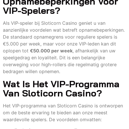
Opnamebeperkingen Voor
VIP-Spelers?
Als VIP-speler bij Sloticorn Casino geniet u van
aanzienlijke voordelen wat betreft opnamebeperkingen.
De standaard opnamegrens voor reguliere spelers is
€5.000 per week, maar voor onze VIP-leden kan dit
oplopen tot
€50.000 per week
, afhankelijk van uw
speelgedrag en loyaliteit. Dit is een belangrijke
overweging voor high-rollers die regelmatig grotere
bedragen willen opnemen.
Wat Is Het VIP-Programma
Van Sloticorn Casino?
Het VIP-programma van Sloticorn Casino is ontworpen
om de beste ervaring te bieden aan onze meest
waardevolle spelers. De voordelen omvatten: