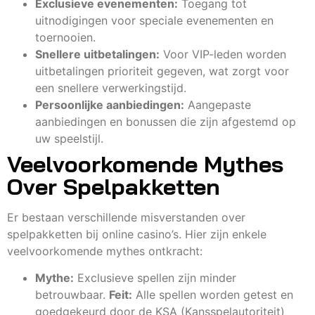
Exclusieve evenementen:
Toegang tot
uitnodigingen voor speciale evenementen en
toernooien.
Snellere uitbetalingen:
Voor VIP-leden worden
uitbetalingen prioriteit gegeven, wat zorgt voor
een snellere verwerkingstijd.
Persoonlijke aanbiedingen:
Aangepaste
aanbiedingen en bonussen die zijn afgestemd op
uw speelstijl.
Veelvoorkomende Mythes
Over Spelpakketten
Er bestaan verschillende misverstanden over
spelpakketten bij online casino’s. Hier zijn enkele
veelvoorkomende mythes ontkracht:
Mythe:
Exclusieve spellen zijn minder
betrouwbaar.
Feit:
Alle spellen worden getest en
goedgekeurd door de KSA (Kansspelautoriteit)