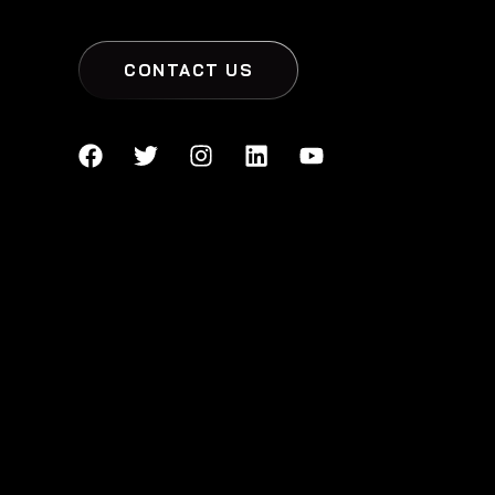
CONTACT US