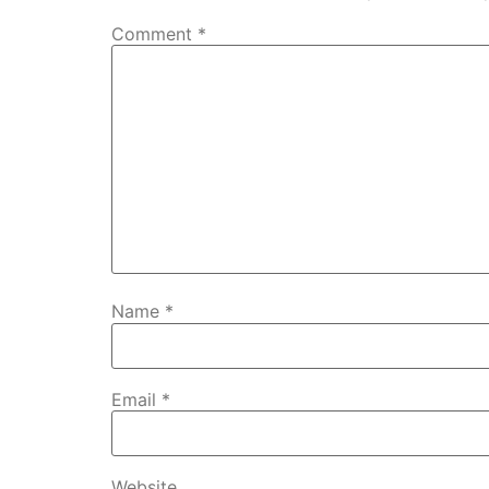
Comment
*
Name
*
Email
*
Website