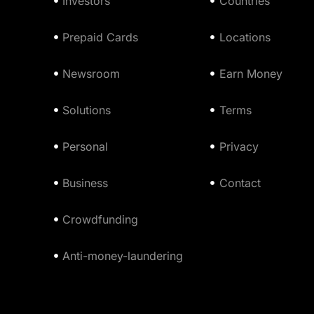
Investors
Countries
Prepaid Cards
Locations
Newsroom
Earn Money
Solutions
Terms
Personal
Privacy
Business
Contact
Crowdfunding
Anti-money-laundering