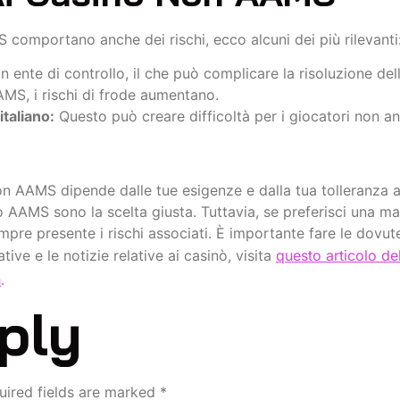
 comportano anche dei rischi, ecco alcuni dei più rilevanti
ente di controllo, il che può complicare la risoluzione del
MS, i rischi di frode aumentano.
italiano:
Questo può creare difficoltà per i giocatori non an
on AAMS dipende dalle tue esigenze e dalla tua tolleranza a
AAMS sono la scelta giusta. Tuttavia, se preferisci una mag
e presente i rischi associati. È importante fare le dovute
ive e le notizie relative ai casinò, visita
questo articolo d
n
.
ply
uired fields are marked
*