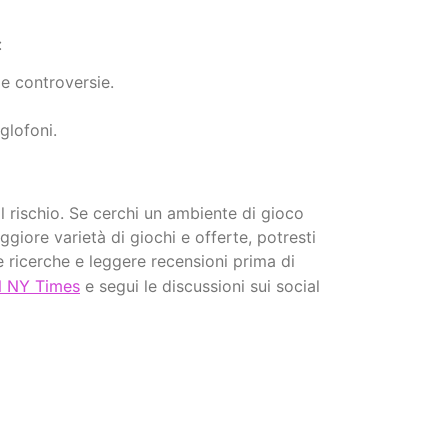
:
le controversie.
glofoni.
l rischio. Se cerchi un ambiente di gioco
giore varietà di giochi e offerte, potresti
 ricerche e leggere recensioni prima di
el NY Times
e segui le discussioni sui social