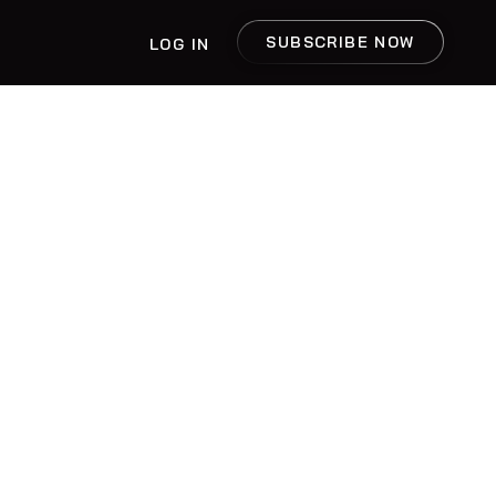
SUBSCRIBE NOW
LOG IN
 I
O NON