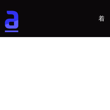
COMPRENDERE LE
OPZIONI DI
PAGAMENTO
DISPONIBILI NEI
CASINO NON AAMS
COMPRENDERE LE
OPZIONI DI