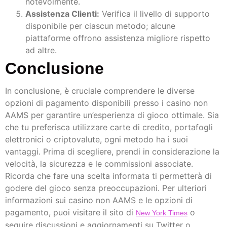
notevolmente.
Assistenza Clienti:
Verifica il livello di supporto
disponibile per ciascun metodo; alcune
piattaforme offrono assistenza migliore rispetto
ad altre.
Conclusione
In conclusione, è cruciale comprendere le diverse
opzioni di pagamento disponibili presso i casino non
AAMS per garantire un’esperienza di gioco ottimale. Sia
che tu preferisca utilizzare carte di credito, portafogli
elettronici o criptovalute, ogni metodo ha i suoi
vantaggi. Prima di scegliere, prendi in considerazione la
velocità, la sicurezza e le commissioni associate.
Ricorda che fare una scelta informata ti permetterà di
godere del gioco senza preoccupazioni. Per ulteriori
informazioni sui casino non AAMS e le opzioni di
pagamento, puoi visitare il sito di
o
New York Times
seguire discussioni e aggiornamenti su Twitter o