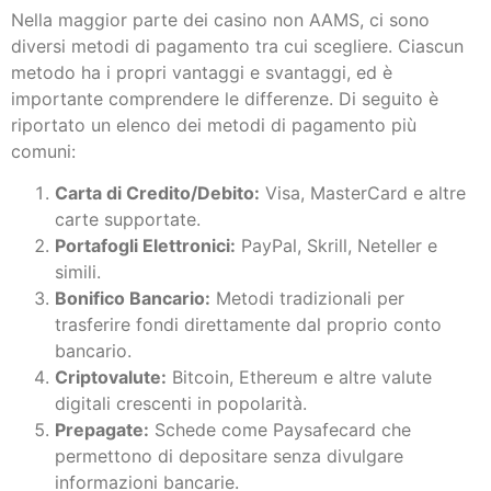
Nella maggior parte dei casino non AAMS, ci sono
diversi metodi di pagamento tra cui scegliere. Ciascun
metodo ha i propri vantaggi e svantaggi, ed è
importante comprendere le differenze. Di seguito è
riportato un elenco dei metodi di pagamento più
comuni:
Carta di Credito/Debito:
Visa, MasterCard e altre
carte supportate.
Portafogli Elettronici:
PayPal, Skrill, Neteller e
simili.
Bonifico Bancario:
Metodi tradizionali per
trasferire fondi direttamente dal proprio conto
bancario.
Criptovalute:
Bitcoin, Ethereum e altre valute
digitali crescenti in popolarità.
Prepagate:
Schede come Paysafecard che
permettono di depositare senza divulgare
informazioni bancarie.