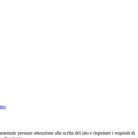
ter
.
tale prestare attenzione alla scelta del sito e rispettare i requisiti di