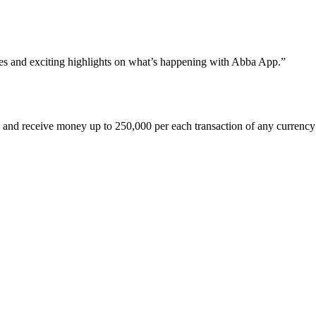
tes and exciting highlights on what’s happening with Abba App.”
 and receive money up to 250,000 per each transaction of any currency 