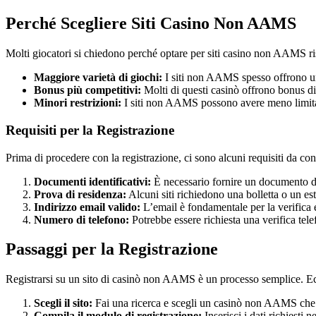
Perché Scegliere Siti Casino Non AAMS
Molti giocatori si chiedono perché optare per siti casino non AAMS risp
Maggiore varietà di giochi:
I siti non AAMS spesso offrono una
Bonus più competitivi:
Molti di questi casinò offrono bonus di
Minori restrizioni:
I siti non AAMS possono avere meno limitazio
Requisiti per la Registrazione
Prima di procedere con la registrazione, ci sono alcuni requisiti da co
Documenti identificativi:
È necessario fornire un documento d’
Prova di residenza:
Alcuni siti richiedono una bolletta o un est
Indirizzo email valido:
L’email è fondamentale per la verifica 
Numero di telefono:
Potrebbe essere richiesta una verifica tele
Passaggi per la Registrazione
Registrarsi su un sito di casinò non AAMS è un processo semplice. Ec
Scegli il sito:
Fai una ricerca e scegli un casinò non AAMS che s
Compila il modulo di registrazione:
Inserisci i dati richiesti 