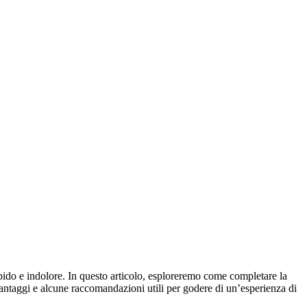
ido e indolore. In questo articolo, esploreremo come completare la
vantaggi e alcune raccomandazioni utili per godere di un’esperienza di