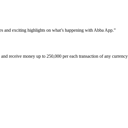
tes and exciting highlights on what’s happening with Abba App.”
 and receive money up to 250,000 per each transaction of any currency 