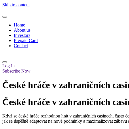
Skip to content
Home
About us
Investors
Prepaid Card
Contact
Log In
Subscribe Now
České hráče v zahraničních casi
České hráče v zahraničních casi
Když se české hráče rozhodnou hrát v zahraničních casinech, často če
jak se úspěšně adaptovat na nové podmínky a maximalizovat zábavu a 