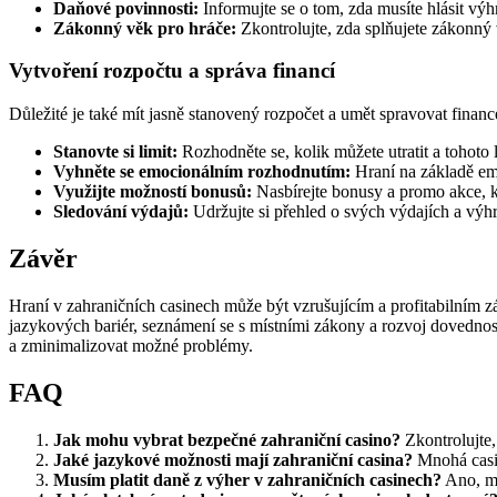
Daňové povinnosti:
Informujte se o tom, zda musíte hlásit výhr
Zákonný věk pro hráče:
Zkontrolujte, zda splňujete zákonný 
Vytvoření rozpočtu a správa financí
Důležité je také mít jasně stanovený rozpočet a umět spravovat finan
Stanovte si limit:
Rozhodněte se, kolik můžete utratit a tohoto l
Vyhněte se emocionálním rozhodnutím:
Hraní na základě emo
Využijte možností bonusů:
Nasbírejte bonusy a promo akce, k
Sledování výdajů:
Udržujte si přehled o svých výdajích a výhrá
Závěr
Hraní v zahraničních casinech může být vzrušujícím a profitabilním zá
jazykových bariér, seznámení se s místními zákony a rozvoj dovedností
a zminimalizovat možné problémy.
FAQ
Jak mohu vybrat bezpečné zahraniční casino?
Zkontrolujte,
Jaké jazykové možnosti mají zahraniční casina?
Mnohá casin
Musím platit daně z výher v zahraničních casinech?
Ano, mě