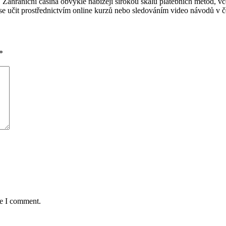
?
Zahraniční casina obvykle nabízejí širokou škálu platebních metod, vč
e učit prostřednictvím online kurzů nebo sledováním video návodů v češ
*
me I comment.