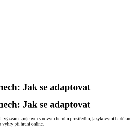
nech: Jak se adaptovat
nech: Jak se adaptovat
lí výzvám spojeným s novým herním prostředím, jazykovými bariérami a 
výhry při hraní online.