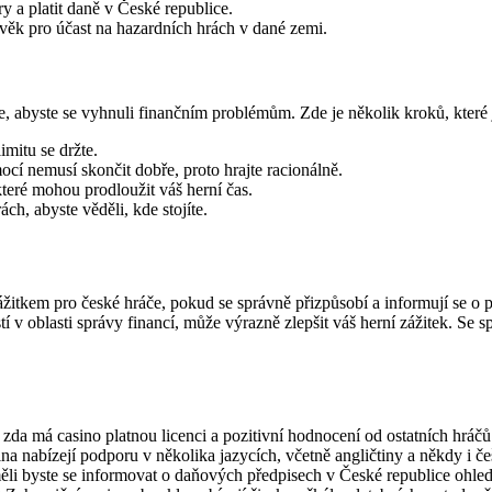
y a platit daně v České republice.
věk pro účast na hazardních hrách v dané zemi.
ce, abyste se vyhnuli finančním problémům. Zde je několik kroků, které
imitu se držte.
cí nemusí skončit dobře, proto hrajte racionálně.
teré mohou prodloužit váš herní čas.
ch, abyste věděli, kde stojíte.
žitkem pro české hráče, pokud se správně přizpůsobí a informují se o p
 v oblasti správy financí, může výrazně zlepšit váš herní zážitek. Se s
 zda má casino platnou licenci a pozitivní hodnocení od ostatních hráčů
a nabízejí podporu v několika jazycích, včetně angličtiny a někdy i če
li byste se informovat o daňových předpisech v České republice ohled