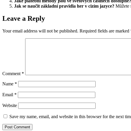
Jaké platební metody jsou ve světových casinech dostupné
Jak se naučit základní pravidla her v cizím jazyce?
Můžete s
Leave a Reply
Your email address will not be published.
Required fields are marked
Comment
*
Name
*
Email
*
Website
Save my name, email, and website in this browser for the next ti