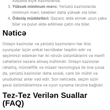
xüsusilə kiçik kazinolarda.
Yüksək minimum mərc:
Yerüstü kazinolarda
minimum mərc tələbləri daha yüksək ola bilər.
Ödəniş müddətləri:
Qazanc əldə etmək uzun çəkə
bilər və pulun əldə edilməsi çətin ola bilər.
Nəticə
Onlayn kazinolar və yerüstü kazinoların hər ikisi
oyunçular üçün unikal təcrübələr təqdim edir və
seçiminizi edərkən hər iki növün üstünlüklərini və mənfi
cəhətlərini nəzərə almaq mühimdir. Onlayn kazinolar
rahatlıq, müxtəliflik və müasir texnologiya ilə önə çıxsa
da, yerüstü kazinolar daha sosial, canlı bir mühit və
unudulmaz anlar vəd edir. Son nəticədə, seçim sizin
şəxsi üstünlüklərinizə və oyun oynama tərzinə bağlıdır.
Tez-Tez Verilən Suallar
(FAQ)