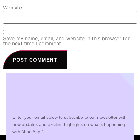
Website
Save my name, email, and website in this browser for
the next time I comment.
Enter your email below to subscribe to our newsletter with
new updates and exciting highlights on what’s happening
with Abba App.”