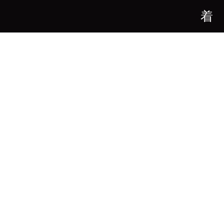
CASINO ONLINE
NON AAMS:
COMPRENDERE I
METODI DI
PAGAMENTO
DISPONIBILI
CASINO ONLINE NON
AAMS:
COMPRENDERE I