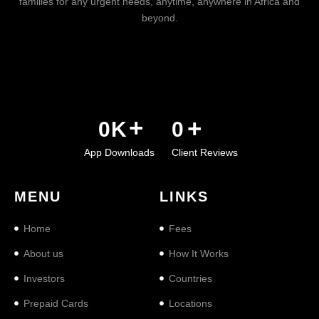
families for any urgent needs, anytime, anywhere in Africa and
beyond.
+
+
0
K
0
App Downloads
Client Reviews
MENU
LINKS
Home
Fees
About us
How It Works
Investors
Countries
Prepaid Cards
Locations