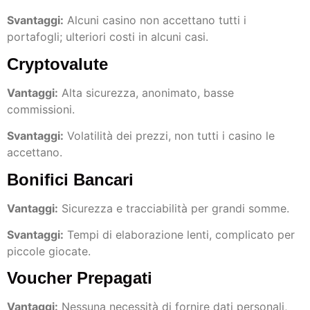
Svantaggi:
Alcuni casino non accettano tutti i
portafogli; ulteriori costi in alcuni casi.
Cryptovalute
Vantaggi:
Alta sicurezza, anonimato, basse
commissioni.
Svantaggi:
Volatilità dei prezzi, non tutti i casino le
accettano.
Bonifici Bancari
Vantaggi:
Sicurezza e tracciabilità per grandi somme.
Svantaggi:
Tempi di elaborazione lenti, complicato per
piccole giocate.
Voucher Prepagati
Vantaggi:
Nessuna necessità di fornire dati personali,