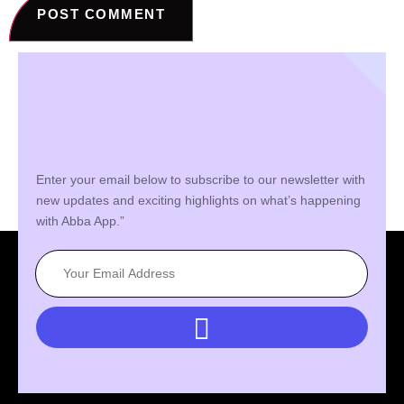
Enter your email below to subscribe to our newsletter with
new updates and exciting highlights on what’s happening
with Abba App.”