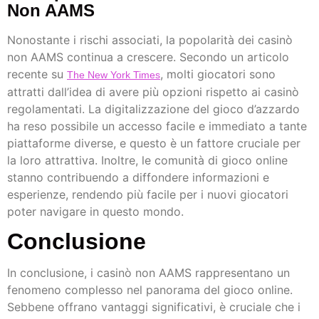
Non AAMS
Nonostante i rischi associati, la popolarità dei casinò
non AAMS continua a crescere. Secondo un articolo
recente su
, molti giocatori sono
The New York Times
attratti dall’idea di avere più opzioni rispetto ai casinò
regolamentati. La digitalizzazione del gioco d’azzardo
ha reso possibile un accesso facile e immediato a tante
piattaforme diverse, e questo è un fattore cruciale per
la loro attrattiva. Inoltre, le comunità di gioco online
stanno contribuendo a diffondere informazioni e
esperienze, rendendo più facile per i nuovi giocatori
poter navigare in questo mondo.
Conclusione
In conclusione, i casinò non AAMS rappresentano un
fenomeno complesso nel panorama del gioco online.
Sebbene offrano vantaggi significativi, è cruciale che i