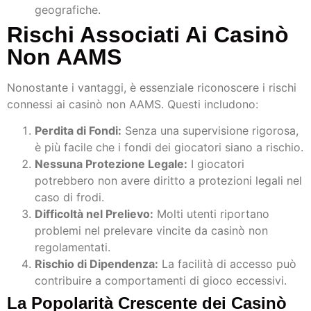
geografiche.
Rischi Associati Ai Casinò
Non AAMS
Nonostante i vantaggi, è essenziale riconoscere i rischi
connessi ai casinò non AAMS. Questi includono:
Perdita di Fondi:
Senza una supervisione rigorosa,
è più facile che i fondi dei giocatori siano a rischio.
Nessuna Protezione Legale:
I giocatori
potrebbero non avere diritto a protezioni legali nel
caso di frodi.
Difficoltà nel Prelievo:
Molti utenti riportano
problemi nel prelevare vincite da casinò non
regolamentati.
Rischio di Dipendenza:
La facilità di accesso può
contribuire a comportamenti di gioco eccessivi.
La Popolarità Crescente dei Casinò