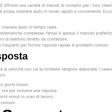
 offrono una varietà di metodi di contatto per i loro client
e possa ottenere aiuto in modo rapido e conveniente. Ecco
ricevere aiuto in tempo reale.
oblematiche complesse, l’email è spesso il metodo preferito
o di telefono diretto da contattare.
frequenti per fornire risposte rapide ai problemi comuni.
sposta
ti è la velocità con cui le richieste vengono elaborate. I c
ti:
o pochi minuti.
 ore per ricevere una risposta.
hi minuti in orari di lavoro.
 comuni.