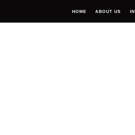
HOME
ABOUT US
I
CASIN
CUSTO
COSA 