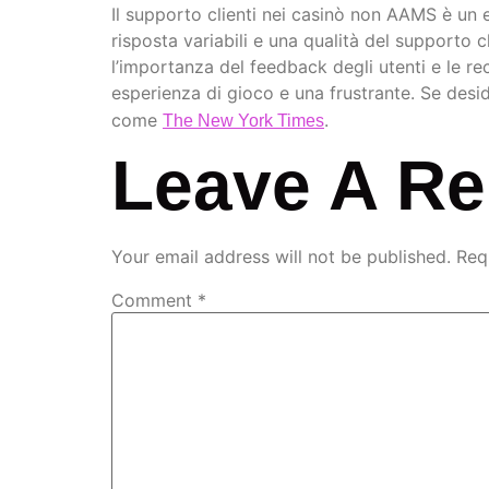
Il supporto clienti nei casinò non AAMS è un 
risposta variabili e una qualità del supporto 
l’importanza del feedback degli utenti e le re
esperienza di gioco e una frustrante. Se desid
come
.
The New York Times
Leave A Re
Your email address will not be published.
Req
Comment
*