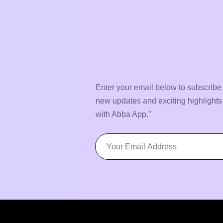
Enter your email below to subscribe 
new updates and exciting highlight
with Abba App.”