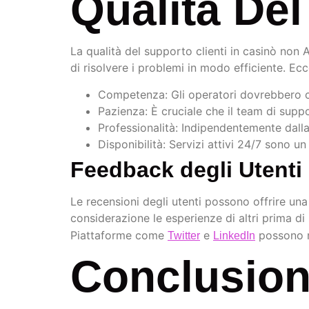
Qualità De
La qualità del supporto clienti in casinò no
di risolvere i problemi in modo efficiente. Ecc
Competenza: Gli operatori dovrebbero co
Pazienza: È cruciale che il team di suppo
Professionalità: Indipendentemente dalla 
Disponibilità: Servizi attivi 24/7 sono un
Feedback degli Utenti
Le recensioni degli utenti possono offrire una
considerazione le esperienze di altri prima di
Piattaforme come
e
possono ri
Twitter
LinkedIn
Conclusio