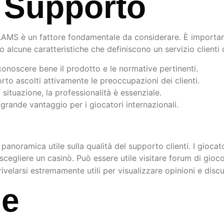
l Supporto
n AAMS è un fattore fondamentale da considerare. È importa
o alcune caratteristiche che definiscono un servizio clienti d
noscere bene il prodotto e le normative pertinenti.
rto ascolti attivamente le preoccupazioni dei clienti.
situazione, la professionalità è essenziale.
 grande vantaggio per i giocatori internazionali.
 panoramica utile sulla qualità del supporto clienti. I gioc
 scegliere un casinò. Può essere utile visitare forum di gio
velarsi estremamente utili per visualizzare opinioni e discu
ne