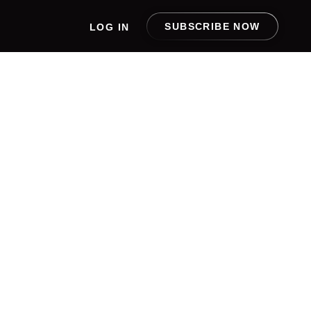
SUBSCRIBE NOW
LOG IN
AMS
PORT:
RSI