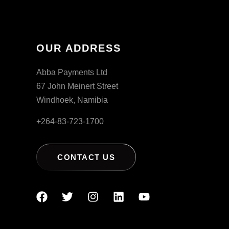
OUR ADDRESS
Abba Payments Ltd
67 John Meinert Street
Windhoek, Namibia
+264-83-723-1700
CONTACT US