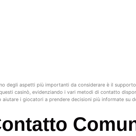
O NON A
MER SUP
ASPETTA
o degli aspetti più importanti da considerare è il supporto 
 questi casinò, evidenziando i vari metodi di contatto disponi
aiutare i giocatori a prendere decisioni più informate su d
Contatto Comun