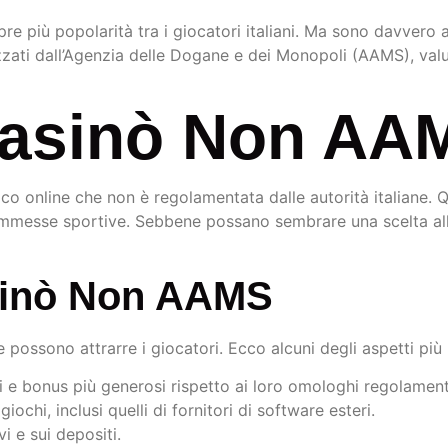
iù popolarità tra i giocatori italiani. Ma sono davvero aff
izzati dall’Agenzia delle Dogane e dei Monopoli (AAMS), val
Casinò Non AA
 online che non è regolamentata dalle autorità italiane. Qu
scommesse sportive. Sebbene possano sembrare una scelta al
asinò Non AAMS
ossono attrarre i giocatori. Ecco alcuni degli aspetti più p
e bonus più generosi rispetto ai loro omologhi regolament
ochi, inclusi quelli di fornitori di software esteri.
i e sui depositi.