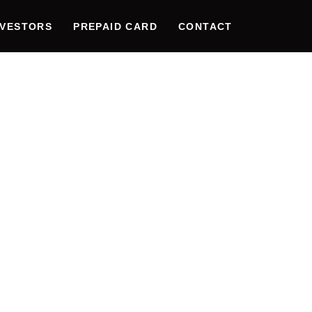
NVESTORS
PREPAID CARD
CONTACT
O NON A
BILE: VA
LA TUA
ZIONE?