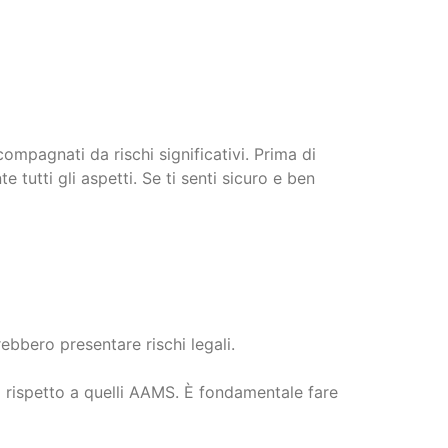
ompagnati da rischi significativi. Prima di
tutti gli aspetti. Se ti senti sicuro e ben
ebbero presentare rischi legali.
i rispetto a quelli AAMS. È fondamentale fare