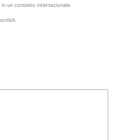
e in un contesto internazionale.
onibili.