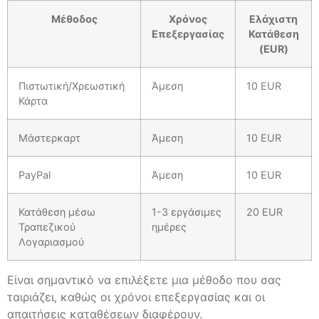
Μέθοδος
Χρόνος
Ελάχιστη
Επεξεργασίας
Κατάθεση
(EUR)
Πιστωτική/Χρεωστική
Άμεση
10 EUR
Κάρτα
Μάστερκαρτ
Άμεση
10 EUR
PayPal
Άμεση
10 EUR
Κατάθεση μέσω
1-3 εργάσιμες
20 EUR
Τραπεζικού
ημέρες
Λογαριασμού
Είναι σημαντικό να επιλέξετε μια μέθοδο που σας
ταιριάζει, καθώς οι χρόνοι επεξεργασίας και οι
απαιτήσεις καταθέσεων διαφέρουν.