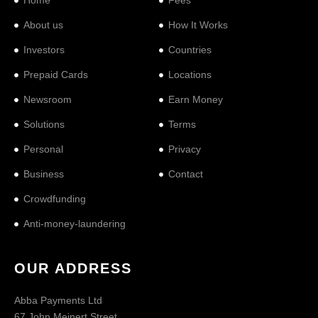
Home
Fees
About us
How It Works
Investors
Countries
Prepaid Cards
Locations
Newsroom
Earn Money
Solutions
Terms
Personal
Privacy
Business
Contact
Crowdfunding
Anti-money-laundering
OUR ADDRESS
Abba Payments Ltd
67 John Meinert Street