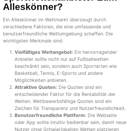
Alleskönner?
Ein Alleskönner im Wettmarkt überzeugt durch
verschiedene Faktoren, die eine umfassende und
benutzerfreundliche Wettumgebung schaffen. Die
wichtigsten Merkmale sind:
Vielfältiges Wettangebot:
Ein hervorragender
Anbieter sollte nicht nur auf Fußballwetten
beschränkt sein, sondern auch Sportarten wie
Basketball, Tennis, E-Sports und andere
Möglichkeiten anbieten.
Attraktive Quoten:
Die Quoten sind ein
entscheidender Faktor für die Rentabilität der
Wetten. Wettbewerbsfähige Quoten sind ein
Zeichen für Transparenz und Nutzerfreundlichkeit.
Benutzerfreundliche Plattform:
Die Webseite
oder App sollte intuitiv bedienbar sein, damit neue
Nutzer ohne Schwierigkeiten Wetten platzieren