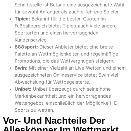
Schnittstelle ist Betano eine ausgezeichnete Wahl
für sowohl Anfänger als auch erfahrene Spieler.
Tipico:
Bekannt für die besten Quoten im
Fußballbereich bietet Tipico auch viele andere
Sportarten und einen hervorragenden
Kundenservice.
888sport:
Dieser Anbieter bietet eine breite
Palette an Wettmöglichkeiten und regelmäßige
Promotions, die das Wettvergnügen steigern.
Bwin:
Mit einer Vielzahl an Live-Wetten und einem
ausgezeichneten Onlineservice bietet Bwin viel
Abwechslung für Wettbegeisterte.
Unibet:
Unibet überzeugt durch seine hohe
Markenbekanntheit und ein hervorragendes
Wettangebot, einschließlich der Möglichkeit, E-
Sports zu wetten.
Vor- Und Nachteile Der
Alleskönner Im Wettmarkt