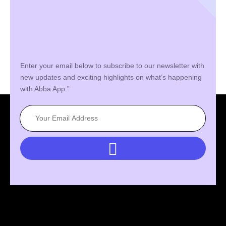
Enter your email below to subscribe to our newsletter with
new updates and exciting highlights on what’s happening
with Abba App.”