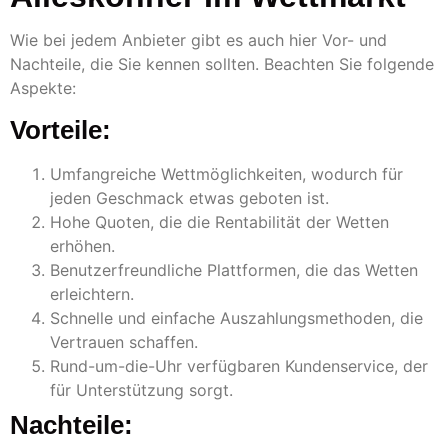
Wie bei jedem Anbieter gibt es auch hier Vor- und
Nachteile, die Sie kennen sollten. Beachten Sie folgende
Aspekte:
Vorteile:
Umfangreiche Wettmöglichkeiten, wodurch für
jeden Geschmack etwas geboten ist.
Hohe Quoten, die die Rentabilität der Wetten
erhöhen.
Benutzerfreundliche Plattformen, die das Wetten
erleichtern.
Schnelle und einfache Auszahlungsmethoden, die
Vertrauen schaffen.
Rund-um-die-Uhr verfügbaren Kundenservice, der
für Unterstützung sorgt.
Nachteile: