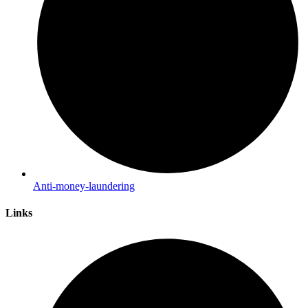
Anti-money-laundering
Links