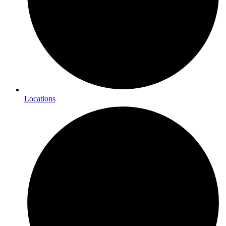
Locations