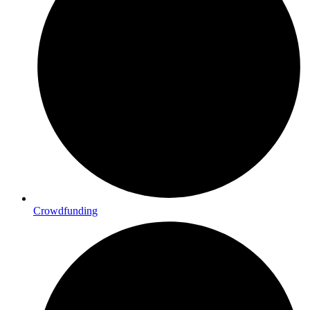
Crowdfunding