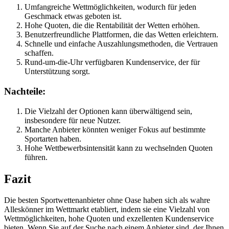
Umfangreiche Wettmöglichkeiten, wodurch für jeden
Geschmack etwas geboten ist.
Hohe Quoten, die die Rentabilität der Wetten erhöhen.
Benutzerfreundliche Plattformen, die das Wetten erleichtern.
Schnelle und einfache Auszahlungsmethoden, die Vertrauen
schaffen.
Rund-um-die-Uhr verfügbaren Kundenservice, der für
Unterstützung sorgt.
Nachteile:
Die Vielzahl der Optionen kann überwältigend sein,
insbesondere für neue Nutzer.
Manche Anbieter könnten weniger Fokus auf bestimmte
Sportarten haben.
Hohe Wettbewerbsintensität kann zu wechselnden Quoten
führen.
Fazit
Die besten Sportwettenanbieter ohne Oase haben sich als wahre
Alleskönner im Wettmarkt etabliert, indem sie eine Vielzahl von
Wettmöglichkeiten, hohe Quoten und exzellenten Kundenservice
bieten. Wenn Sie auf der Suche nach einem Anbieter sind, der Ihnen