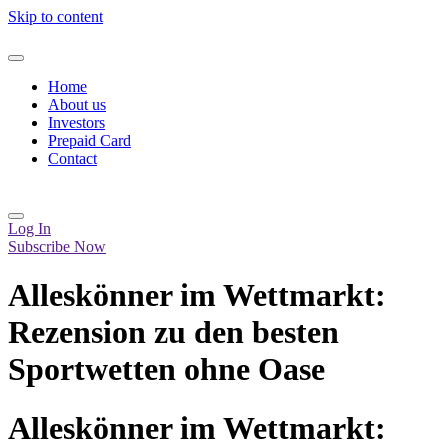
Skip to content
Home
About us
Investors
Prepaid Card
Contact
Log In
Subscribe Now
Alleskönner im Wettmarkt:
Rezension zu den besten
Sportwetten ohne Oase
Alleskönner im Wettmarkt: