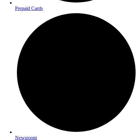
Prepaid Cards
Newsroom