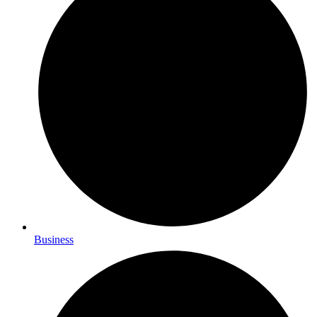
Business