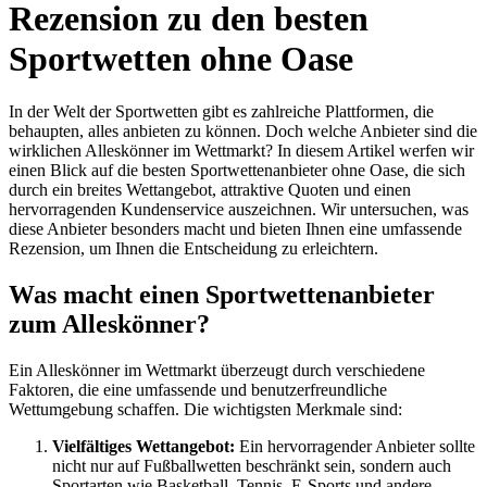
Rezension zu den besten
Sportwetten ohne Oase
In der Welt der Sportwetten gibt es zahlreiche Plattformen, die
behaupten, alles anbieten zu können. Doch welche Anbieter sind die
wirklichen Alleskönner im Wettmarkt? In diesem Artikel werfen wir
einen Blick auf die besten Sportwettenanbieter ohne Oase, die sich
durch ein breites Wettangebot, attraktive Quoten und einen
hervorragenden Kundenservice auszeichnen. Wir untersuchen, was
diese Anbieter besonders macht und bieten Ihnen eine umfassende
Rezension, um Ihnen die Entscheidung zu erleichtern.
Was macht einen Sportwettenanbieter
zum Alleskönner?
Ein Alleskönner im Wettmarkt überzeugt durch verschiedene
Faktoren, die eine umfassende und benutzerfreundliche
Wettumgebung schaffen. Die wichtigsten Merkmale sind:
Vielfältiges Wettangebot:
Ein hervorragender Anbieter sollte
nicht nur auf Fußballwetten beschränkt sein, sondern auch
Sportarten wie Basketball, Tennis, E-Sports und andere