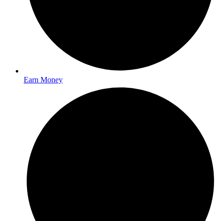
Earn Money