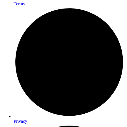
Terms
Privacy