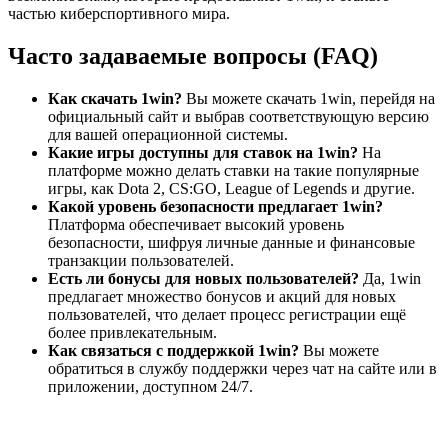
частью киберспортивного мира.
Часто задаваемые вопросы (FAQ)
Как скачать 1win?
Вы можете скачать 1win, перейдя на
официальный сайт и выбрав соответствующую версию
для вашей операционной системы.
Какие игры доступны для ставок на 1win?
На
платформе можно делать ставки на такие популярные
игры, как Dota 2, CS:GO, League of Legends и другие.
Какой уровень безопасности предлагает 1win?
Платформа обеспечивает высокий уровень
безопасности, шифруя личные данные и финансовые
транзакции пользователей.
Есть ли бонусы для новых пользователей?
Да, 1win
предлагает множество бонусов и акций для новых
пользователей, что делает процесс регистрации ещё
более привлекательным.
Как связаться с поддержкой 1win?
Вы можете
обратиться в службу поддержки через чат на сайте или в
приложении, доступном 24/7.