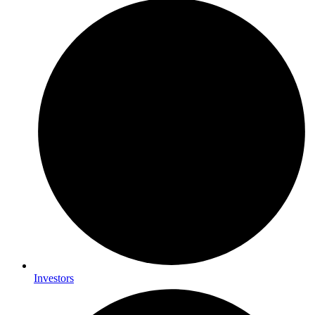
Investors