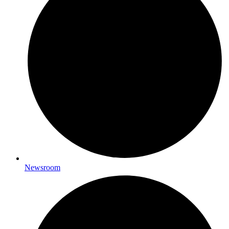
Newsroom