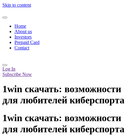
Skip to content
Home
About us
Investors
Prepaid Card
Contact
Log In
Subscribe Now
1win скачать: возможности
для любителей киберспорта
1win скачать: возможности
для любителей киберспорта