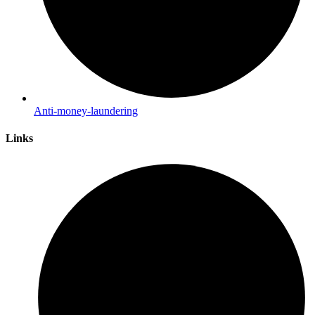
Anti-money-laundering
Links