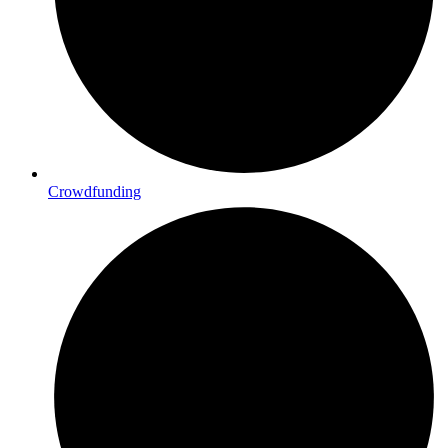
Crowdfunding