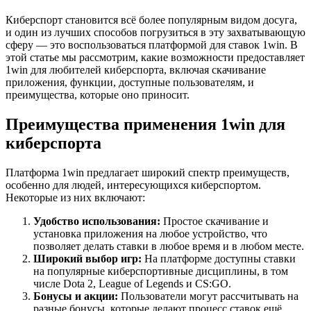
Киберспорт становится всё более популярным видом досуга,
и один из лучших способов погрузиться в эту захватывающую
сферу — это воспользоваться платформой для ставок 1win. В
этой статье мы рассмотрим, какие возможности предоставляет
1win для любителей киберспорта, включая скачивание
приложения, функции, доступные пользователям, и
преимущества, которые оно приносит.
Преимущества применения 1win для
киберспорта
Платформа 1win предлагает широкий спектр преимуществ,
особенно для людей, интересующихся киберспортом.
Некоторые из них включают:
Удобство использования:
Простое скачивание и
установка приложения на любое устройство, что
позволяет делать ставки в любое время и в любом месте.
Широкий выбор игр:
На платформе доступны ставки
на популярные киберспортивные дисциплины, в том
числе Dota 2, League of Legends и CS:GO.
Бонусы и акции:
Пользователи могут рассчитывать на
разные бонусы, которые делают процесс ставок ещё