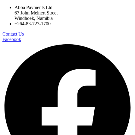
Abba Payments Ltd
67 John Meinert Street
Windhoek, Namibia
+264-83-723-1700
Contact Us
Facebook