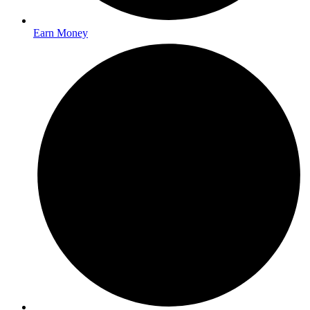
Earn Money