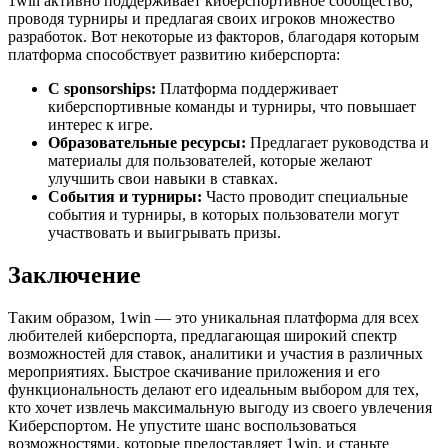
1win активно поддерживает киберспортивное сообщество,
проводя турниры и предлагая своих игроков множество
разработок. Вот некоторые из факторов, благодаря которым
платформа способствует развитию киберспорта:
С sponsorships:
Платформа поддерживает
киберспортивные команды и турниры, что повышает
интерес к игре.
Образовательные ресурсы:
Предлагает руководства и
материалы для пользователей, которые желают
улучшить свои навыки в ставках.
События и турниры:
Часто проводит специальные
события и турниры, в которых пользователи могут
участвовать и выигрывать призы.
Заключение
Таким образом, 1win — это уникальная платформа для всех
любителей киберспорта, предлагающая широкий спектр
возможностей для ставок, аналитики и участия в различных
мероприятиях. Быстрое скачивание приложения и его
функциональность делают его идеальным выбором для тех,
кто хочет извлечь максимальную выгоду из своего увлечения
Киберспортом. Не упустите шанс воспользоваться
возможностями, которые предоставляет 1win, и станьте